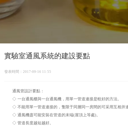
實驗室通風系統的建設要點
發表時間：2017-09-16 11:55
通風管設計要點：
◇ 一台通風櫃與一台通風機，用單一管道連接是較好的方法。
◇ 不能用單一管道連接的，隻限于同層同一房間的可采用互相并
◇ 通風機盡可能安裝在管道的末端(屋頂上等處)。
◇ 管道長度越短越好。